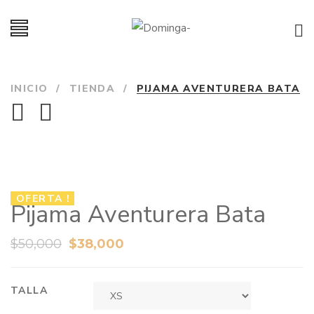
INICIO
/
TIENDA
/
PIJAMA AVENTURERA BATA
OFERTA !
Pijama Aventurera Bata
$
50,000
$
38,000
TALLA