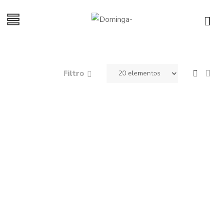
Filtro
Pijama Amor Soñado
$
35,000
$
45,000